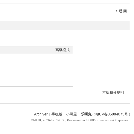
返 回
高级模式
本版积分规则
Archiver
|
手机版
|
小黑屋
|
乐呵兔
(
湘ICP备05004075号
)
GMT+8, 2026-8-6 14:39
, Processed in 0.080536 second(s), 8 queries .