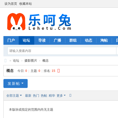
设为首页
收藏本站
门户
论坛
导读
广播
群组
动态
淘帖
»
论坛
›
摄影图片
›
概念
摄
概念
今日:
0
|
主题:
0
|
排名:
15
影
图
发新帖
片
全部主题
最新
热门
热帖
精华
更多
本版块或指定的范围内尚无主题