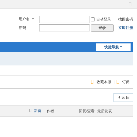
切
换
用户名
自动登录
找回密码
到
窄
密码
立即注册
登录
版
快捷导航
收藏本版
|
订阅
返 回
新窗
作者
回复/查看
最后发表