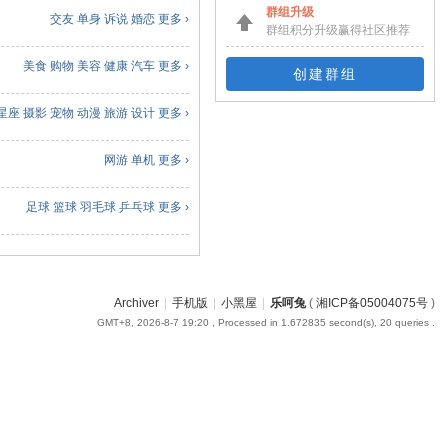
群组升级
交友
单身
诉说
婚恋
更多 ›
群组积分升级赢得社区推荐
美食
购物
美容
健康
汽车
更多 ›
创建群组
星座
摄影
宠物
动漫
旅游
设计
更多 ›
网游
单机
更多 ›
足球
篮球
羽毛球
乒乓球
更多 ›
Archiver
|
手机版
|
小黑屋
|
乐呵兔
(
湘ICP备05004075号
)
GMT+8, 2026-8-7 19:20
, Processed in 1.672835 second(s), 20 queries .