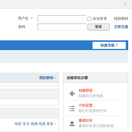
切
换
用户名
自动登录
找回密码
到
窄
密码
立即注册
登录
版
快捷导航
我的群组 ›
创建群组步骤
创建群组
创建自己的地盘
个性设置
精心打造群组空间
邀请好友
电影
音乐
视频
电视
更多 ›
邀请好友加入我的群组