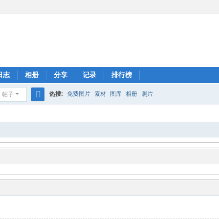
日志
相册
分享
记录
排行榜
热搜:
免费图片
素材
图库
相册
照片
帖子
搜
索