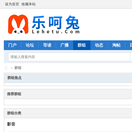
设为首页
收藏本站
门户
论坛
导读
广播
群组
动态
淘帖
»
群组
摄
群组焦点
影
图
推荐群组
片
群组分类
影音