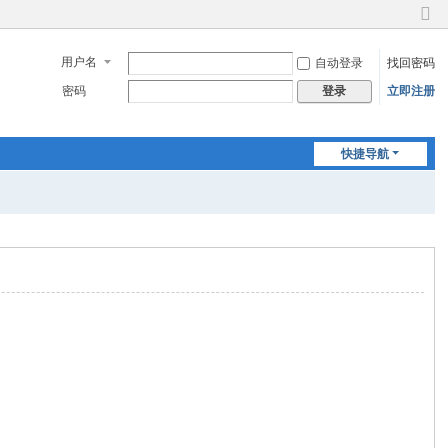
切
换
用户名
自动登录
找回密码
到
窄
密码
立即注册
登录
版
快捷导航