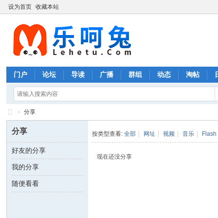
设为首页
收藏本站
门户
论坛
导读
广播
群组
动态
淘帖
›
分享
摄
分享
按类型查看:
全部
|
网址
|
视频
|
音乐
|
Flash
影
好友的分享
图
现在还没分享
我的分享
片
随便看看