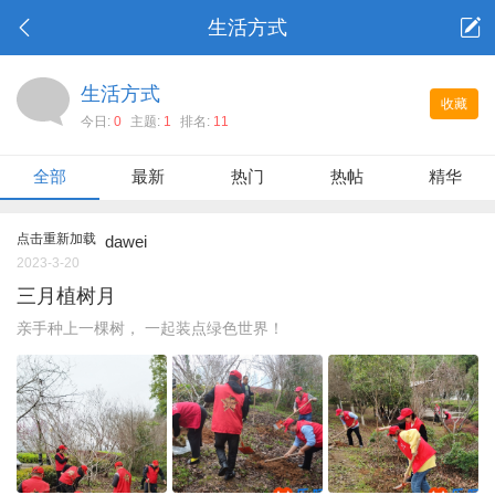
生活方式
生活方式
收藏
今日:
0
主题:
1
排名:
11
全部
最新
热门
热帖
精华
点击重新加载
dawei
2023-3-20
三月植树月
亲手种上一棵树， 一起装点绿色世界！