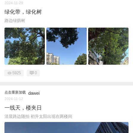
2024-11-29
绿化带，绿化树
路边绿荫树
5925
0
点击重新加载
dawei
2024-11-12
一线天，楼夹日
清晨路边随拍 初升太阳出现在两楼间