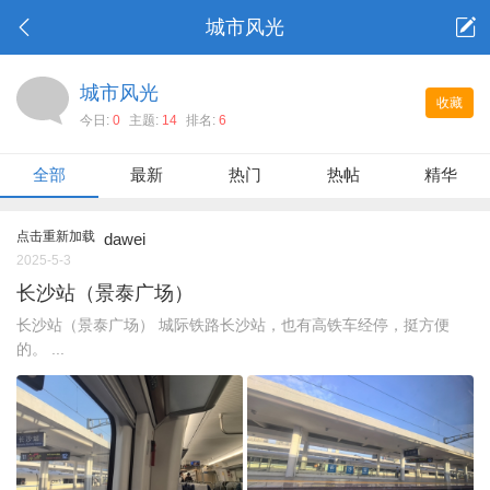
城市风光
城市风光
收藏
今日:
0
主题:
14
排名:
6
全部
最新
热门
热帖
精华
点击重新加载
dawei
2025-5-3
长沙站（景泰广场）
长沙站（景泰广场） 城际铁路长沙站，也有高铁车经停，挺方便
的。 ...