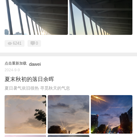
6241
0
点击重新加载
dawei
2024-9-9
夏末秋初的落日余晖
夏日暑气依旧很热 寻觅秋天的气息