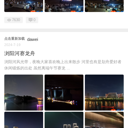
7630
0
点击重新加载
dawei
2024-7-19
浏阳河赛龙舟
浏阳河风光带，夜晚大家喜欢晚上出来散步 河里也有是划舟爱好者
休闲锻炼的出处 虽然离端午节赛龙 ...