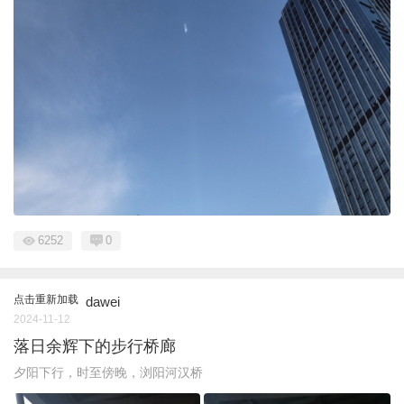
6252
0
点击重新加载
dawei
2024-11-12
落日余辉下的步行桥廊
夕阳下行，时至傍晚，浏阳河汉桥